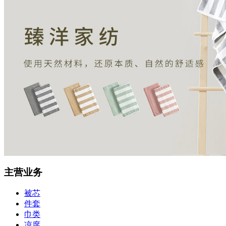
主营业务
被芯
件套
巾类
凉席