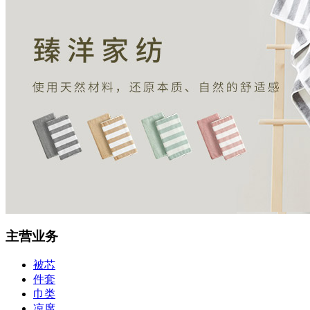
主营业务
被芯
件套
巾类
凉席