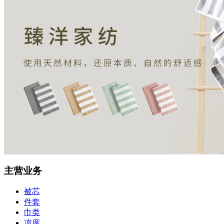
主营业务
被芯
件套
巾类
凉席