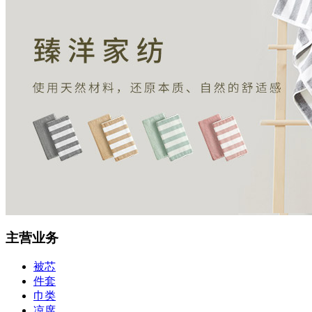
主营业务
被芯
件套
巾类
凉席