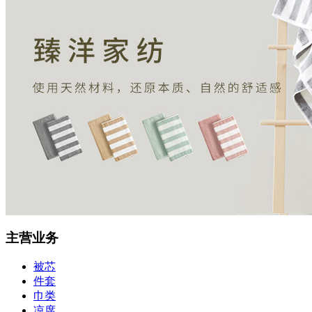
主营业务
被芯
件套
巾类
凉席