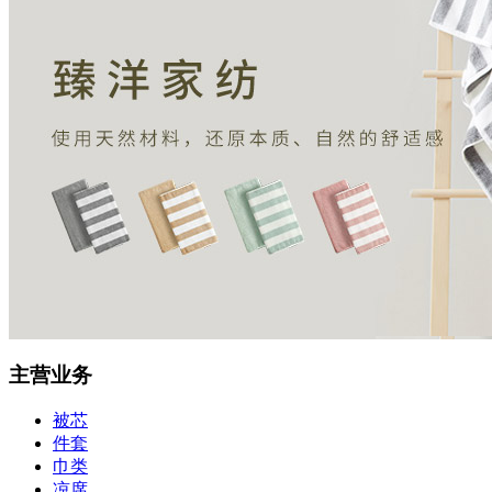
主营业务
被芯
件套
巾类
凉席